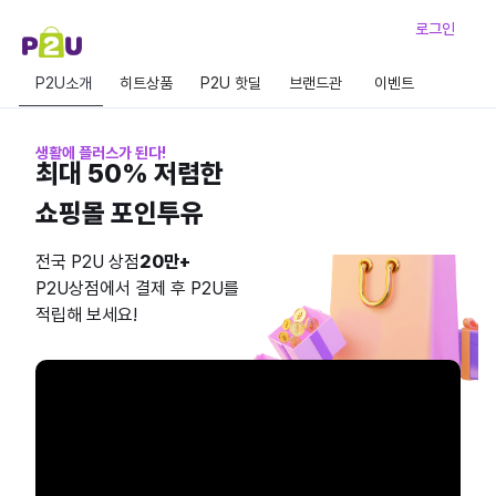
로그인
P2U소개
히트상품
P2U 핫딜
브랜드관
이벤트