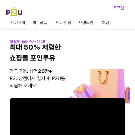
로그인
P2U소개
히트상품
P2U 핫딜
브랜드관
이벤트